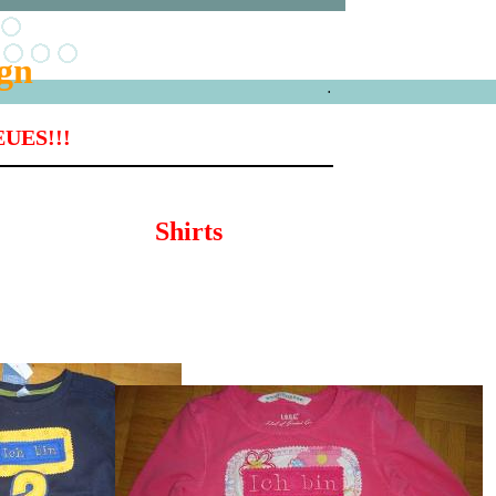
ign
.
UES!!!
Shirts