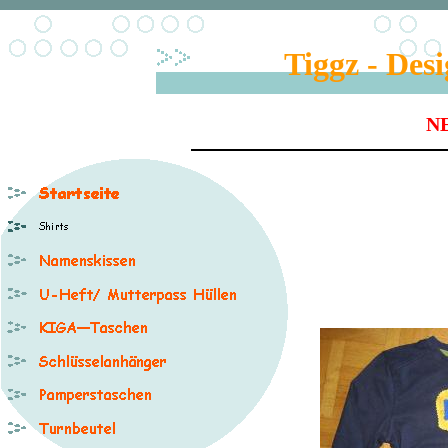
Tiggz - Des
NE